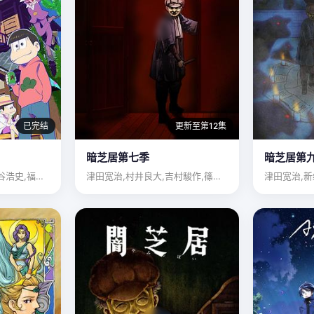
已完结
更新至第12集
暗芝居第七季
暗芝居第
樱井孝宏,中村悠一,神谷浩史,福山润,小野大辅,入野自由,远…
津田宽治,村井良大,吉村駿作,篠田諒,大赤見展彦,泽井正棋,…
津田宽治,新