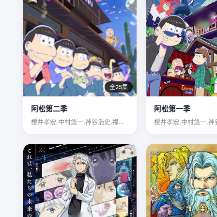
全25集
阿松第二季
阿松第一季
櫻井孝宏,中村悠一,神谷浩史,福山潤