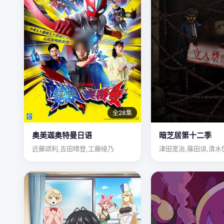
全28集
奥美迦奥特曼日语
暗芝居第十二季
近藤颂利,吉田晴登,工藤绫乃