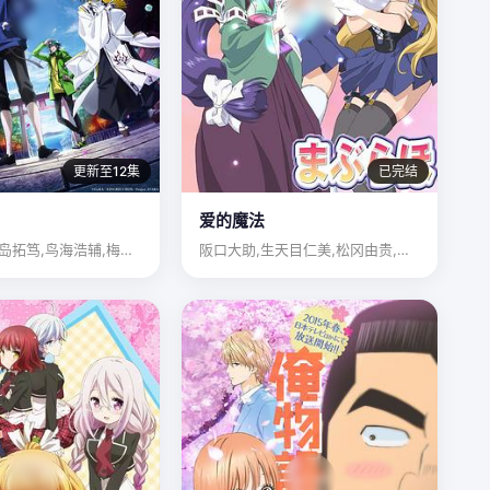
更新至12集
已完结
爱的魔法
上村祐翔,寺岛拓笃,鸟海浩辅,梅原裕一郎
阪口大助,生天目仁美,松冈由贵,猪口有佳,中原麻衣,千叶千惠…