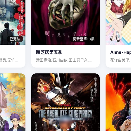
已完结
更新至第13集
暗芝居第五季
Anne-Ha
津田宽治,村井良大,平野良,无竹井亮介,无田野アサミ,松本若…
津田宽治,石川由依,田上真里奈,春名风花