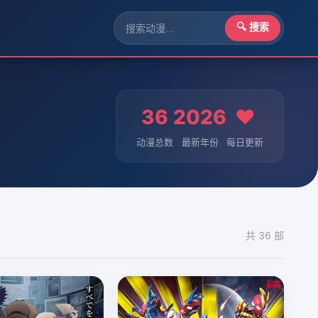
🔍 搜索
36
2026
❤️
动漫总数
最新年份
每日更新
共 36 部