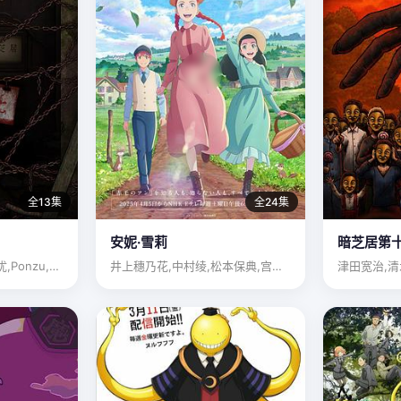
全13集
全24集
安妮·雪莉
暗芝居第
津田宽治,篠田谅,清水优,Ponzu,本田寿寿丸,吉田晴雄,…
井上穗乃花,中村绫,松本保典,宫濑尚也,宫本侑芽