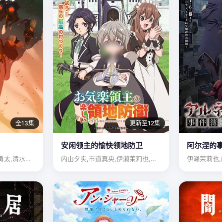
全13集
更新至12集
安闲领主的愉快领地防卫
阿尔涅的
津田宽治,平野良,星野勇太,清水优,土屋咲登子
内山夕实,市道真央,伊濑茉莉也,日笠阳子,若山诗音,堀内贤雄…