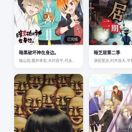
已完结
暗黑破坏神在身边。
暗芝居第二季
福山润,樱井孝宏,木村良平,代永翼,立花慎之介,鸟海浩辅,茅…