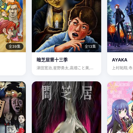
全39集
全13集
暗芝居第十三季
AYAKA
津田宽治,星野勇太,高畑こと美,新纳敏正,松崎谦二,松林慎司…