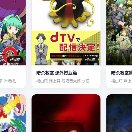
已完结
已完结
暗杀教室 课外授业篇
暗杀教室
福山润,渊上舞,冈本信彦,洲崎绫,逢坂良太,浅沼晋太郎,沼仓…
福山润,渊上舞,浅沼晋太郎,水岛大宙,田中美海