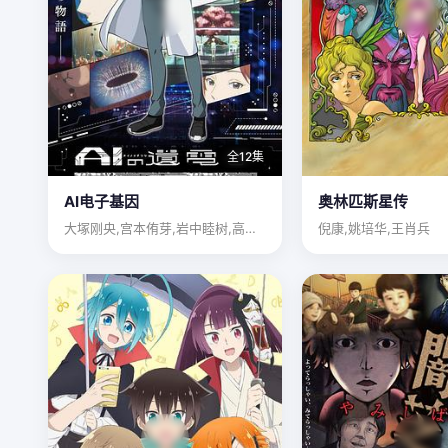
全12集
AI电子基因
奥林匹斯星传
大塚刚央,宫本侑芽,岩中睦树,高森奈津美
倪康,姚培华,王肖兵