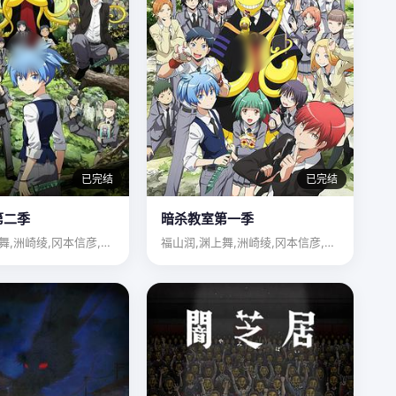
已完结
已完结
第二季
暗杀教室第一季
福山润,渊上舞,洲崎绫,冈本信彦,佐藤聪美,逢坂良太,浅沼晋…
福山润,渊上舞,洲崎绫,冈本信彦,佐藤聪美,逢坂良太,浅沼晋…