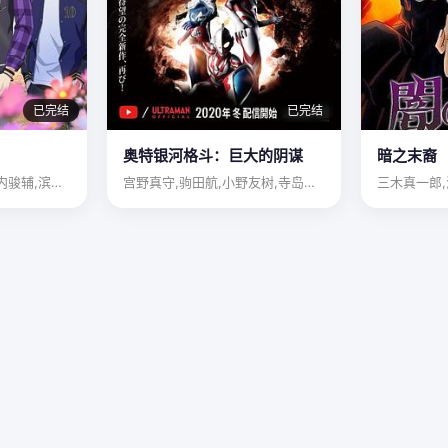
已完结
已完结
奥特银河格斗：巨大的阴谋
暗之末裔
名塚佳织,泽城千春,武内骏辅,滨健人,熊谷健太郎,田丸笃志
宫野真守,驹田航,小野友树,寺岛拓笃,日野聪,畠中祐,其原有…