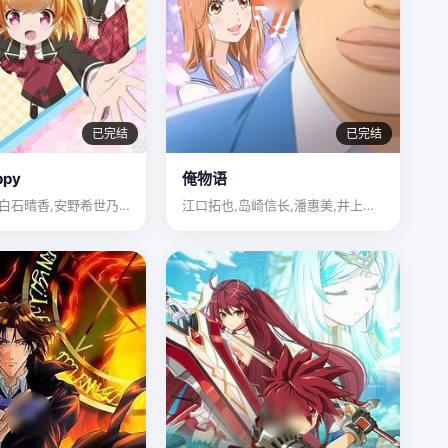
已完结
已完结
ppy
俺物语
花守由美里,白石晴香,安野希世乃,山村响,吉岡茉祐
江口拓也,岛崎信长,潘惠美,井上喜久子,茅野爱衣,福山润,榎…