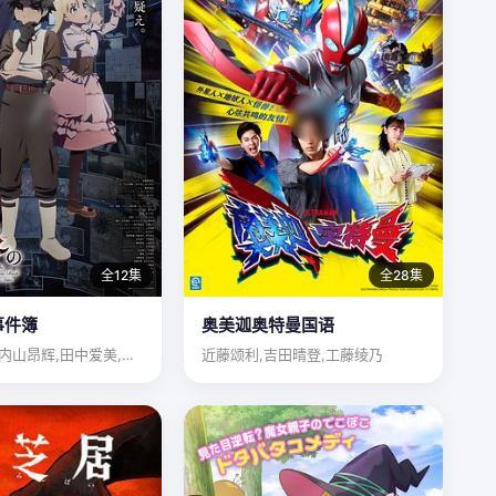
全12集
全28集
事件簿
奥美迦奥特曼国语
伊濑茉莉也,内山昂辉,田中爱美,贯井柚佳
近藤颂利,吉田晴登,工藤绫乃