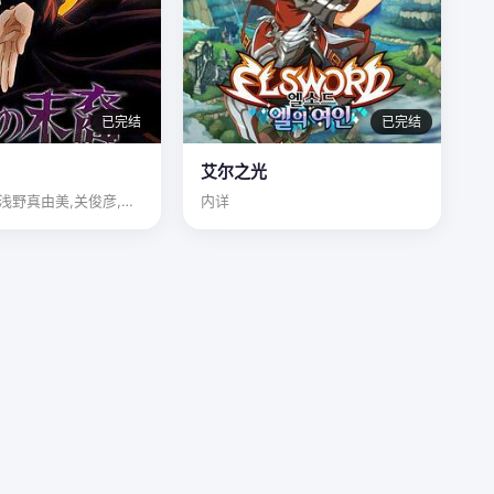
已完结
已完结
艾尔之光
三木真一郎,浅野真由美,关俊彦,森川智之,速水奖,井上和彦,…
内详