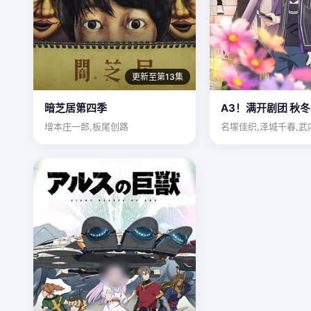
更新至第13集
暗芝居第四季
A3！满开剧团 秋冬
增本庄一郎,板尾创路