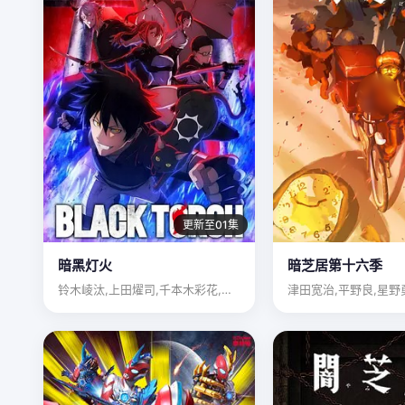
更新至01集
暗黑灯火
暗芝居第十六季
铃木崚汰,上田燿司,千本木彩花,榎木淳弥,诹访部顺一,上田丽…