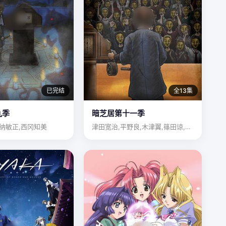
已完结
全13集
九季
暗芝居第十一季
纳敏正,西冈知美
津田宽治,平野良,木津翼,篠田谅,清水优,上杉辉,星野勇太,…