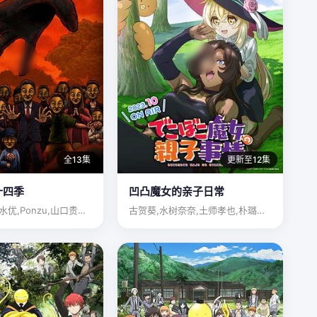
全13集
更新至12集
十四季
凹凸魔女的亲子日常
津田宽治,清水优,Ponzu,山口贵也,星野勇太,吉田晴雄,…
古贺葵,水树奈奈,土师孝也,朴璐美,花泽香菜