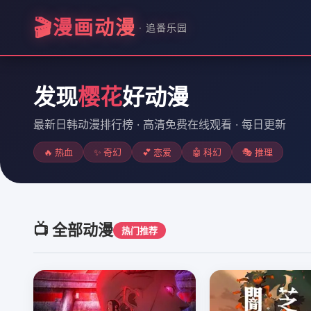
🎬
漫画动漫
· 追番乐园
发现
樱花
好动漫
最新日韩动漫排行榜 · 高清免费在线观看 · 每日更新
🔥 热血
✨ 奇幻
💕 恋爱
🤖 科幻
🎭 推理
📺 全部动漫
热门推荐