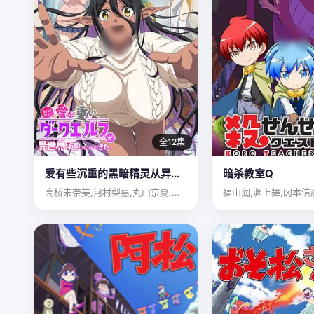
全12集
爱有些沉重的黑暗精灵从异世界追过来了
暗杀教室Q
高桥未奈美,河村梨惠,丸山京夏,真野步,高桥雏子